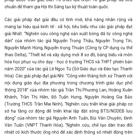
chuẩn để tham gia Hội thi Sáng tạo kỹ thuật toàn quốc.
Các giải pháp đạt giải đều có tính mới, khả năng nhân rộng và
mang lại hiệu quả kinh tế - xã hội, tiêu biểu như các giải pháp đạt
giải Nhất: “Nghiên cứu công nghệ sản xuất bóng đá từ công nghệ
dán” của nhóm tác giả Nguyễn Trọng Thấu, Nguyễn Trọng Tín,
Nguyễn Mạnh Hùng, Nguyễn trọng Thuận (Công ty CP dụng cụ thể
thao Delta); “Thiết kế và xây dựng mới 8 sơ đồ, bảng biểu và môn
hóa học phục vụ cho dạy - học ở trường THCS và THPT phiên bản
năm 2020” của tác giả Lê Ngọc Tú (Sở Giáo dục và Đào tạo Thanh
Hóa). Các giải pháp đạt giải Nhì: “Công viên thắng tích xứ Thanh với
nội dung giáo dục địa phương trong chương trình giáo dục phổ
thông 2018” của nhóm tác giả Trần Thị Phương Lan, Hoàng Xuân
Khánh, Trần Thị Hiền, Đỗ Tuấn Hưng, Nguyễn Hoàng Gia Bảo
(Trường THCS Trần Mai Ninh); “Nghiên cứu triển khai giải pháp cơ
sở hạ tầng cơ động để triển khai lắp đặt sóng BTS/NODEB lưu
động” của nhóm tác giả Nguyễn Anh Tuấn, Bùi Văn Chuyên, Đinh
Văn Tuấn (VNPT Thanh Hóa); “Nghiên cứu, chế tạo dàn trao đổi
nhiệt có kích thước ống nhỏ để xác định thông số nhiệt động trên