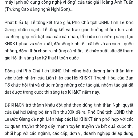
máy lạnh sử dụng công nghệ vi ống” của tác giả Hoàng Anh Tuấn
(Trường Cao đẳng nghề Nghi Sơn)…
Phát biểu tại Lễ tổng kết trao giải, Phó Chủ tịch UBND tỉnh Lê Đức
Giang, nhấn mạnh: Lễ tổng kết và trao giải thưởng nhằm tôn vinh
sự đóng góp nổi bật của các cá nhân, tổ chức có những sáng tạo
KH&KT phục vụ sản xuất, đời sống kinh tế - xã hội và an ninh - quốc
phòng, đồng thời chọn ra những cá nhân, tổ chức xuất sắc để tham
gia Hội thi sáng tạo Kỹ thuật toàn quốc.
Đồng chí Phó Chủ tịch UBND tỉnh cũng biểu dương tinh thần làm
việc trách nhiệm của Liên hiệp các Hội KH&KT Thanh Hóa, của Ban
Tổ chức hội thi và chúc mừng những các tác giả, nhóm tác giả đã
đạt được trong cuộc thi sáng tạo KH&KT năm nay.
Để KH&CN trở thành khâu đột phá theo đúng tinh thần Nghị quyết
của Đại hội Đảng bộ tỉnh lần thứ XIX đề ra, Phó Chủ tịch UBND tỉnh
Lê Đức Giang đề nghị Liên hiệp các Hội KH&KT tỉnh phối hợp với các
cơ quan truyền thông đẩy mạnh tuyên truyền về kết quả cuộc thi;
phối hợp với các ngành, các cấp, đơn vị, doanh nghiệp để áp dụng