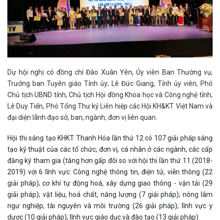
Dự hội nghị có đồng chí Đào Xuân Yên, Ủy viên Ban Thường vụ,
Trưởng ban Tuyên giáo Tỉnh ủy; Lê Đức Giang, Tỉnh ủy viên, Phó
Chủ tịch UBND tỉnh, Chủ tịch Hội đồng Khoa học và Công nghệ tỉnh;
Lê Duy Tiến, Phó Tổng Thư ký Liên hiệp các Hội KH&KT Việt Nam và
đại diện lãnh đạo sở, ban, ngành, đơn vị liên quan.
Hội thi sáng tạo KHKT Thanh Hóa lần thứ 12 có 107 giải pháp sáng
tạo kỹ thuật của các tổ chức, đơn vị, cá nhân ở các ngành, các cấp
đăng ký tham gia (tăng hơn gấp đôi so với hội thi lần thứ 11 (2018-
2019) với 6 lĩnh vực: Công nghệ thông tin, điện tử, viễn thông (22
giải pháp); cơ khí tự động hoá, xây dựng giao thông - vận tải (29
giải pháp); vật liệu, hoá chất, năng lượng (7 giải pháp); nông lâm
ngư nghiệp, tài nguyên và môi trường (26 giải pháp); lĩnh vực y
dược (10 giải pháp); lĩnh vực giáo dục và đào tạo (13 giải pháp).