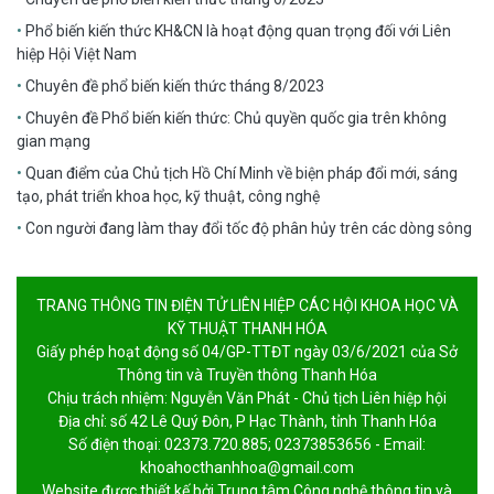
Phổ biến kiến thức KH&CN là hoạt động quan trọng đối với Liên
hiệp Hội Việt Nam
Chuyên đề phổ biến kiến thức tháng 8/2023
Chuyên đề Phổ biến kiến thức: Chủ quyền quốc gia trên không
gian mạng
Quan điểm của Chủ tịch Hồ Chí Minh về biện pháp đổi mới, sáng
tạo, phát triển khoa học, kỹ thuật, công nghệ
Con người đang làm thay đổi tốc độ phân hủy trên các dòng sông
TRANG THÔNG TIN ĐIỆN TỬ LIÊN HIỆP CÁC HỘI KHOA HỌC VÀ
KỸ THUẬT THANH HÓA
Giấy phép hoạt động số 04/GP-TTĐT ngày 03/6/2021 của Sở
Thông tin và Truyền thông Thanh Hóa
Chịu trách nhiệm: Nguyễn Văn Phát - Chủ tịch Liên hiệp hội
Địa chỉ: số 42 Lê Quý Đôn, P Hạc Thành, tỉnh Thanh Hóa
Số điện thoại: 02373.720.885; 02373853656 - Email:
khoahocthanhhoa@gmail.com
Website được thiết kế bởi
Trung tâm Công nghệ thông tin và