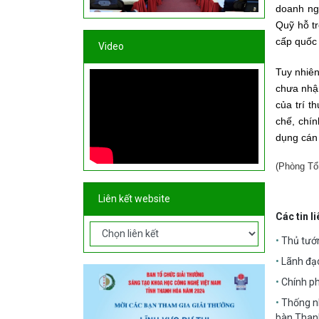
doanh ng
Quỹ hỗ tr
cấp quốc 
Video
Tuy nhiên
chưa nhận
của trí t
chế, chín
dụng cán 
(Phòng Tổ
Liên kết website
Các tin l
Thủ tướn
Lãnh đạo
Chính ph
Thống nh
bàn Than