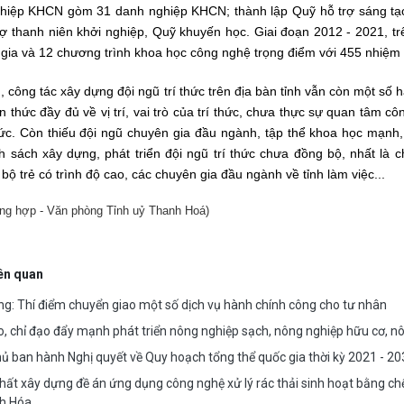
hiệp KHCN gòm 31 danh nghiệp KHCN; thành lập Quỹ hỗ trợ sáng tạo 
ợ thanh niên khởi nghiệp, Quỹ khuyến học. Giai đoạn 2012 - 2021, t
gia và 12 chương trình khoa học công nghệ trọng điểm với 455 nhiệm v
, công tác xây dựng đội ngũ trí thức trên địa bàn tỉnh vẫn còn một số
 thức đầy đủ về vị trí, vai trò của trí thức, chưa thực sự quan tâm cô
hức. Còn thiếu đội ngũ chuyên gia đầu ngành, tập thể khoa học mạnh, n
h sách xây dựng, phát triển đội ngũ trí thức chưa đồng bộ, nhất là
bộ trẻ có trình độ cao, các chuyên gia đầu ngành về tỉnh làm việc...
ng hợp - Văn phòng Tỉnh uỷ Thanh Hoá)
iên quan
g: Thí điểm chuyển giao một số dịch vụ hành chính công cho tư nhân
, chỉ đạo đẩy mạnh phát triển nông nghiệp sạch, nông nghiệp hữu cơ, nô
ủ ban hành Nghị quyết về Quy hoạch tổng thể quốc gia thời kỳ 2021 - 2
ất xây dựng đề án ứng dụng công nghệ xử lý rác thải sinh hoạt bằng chế 
h Hóa