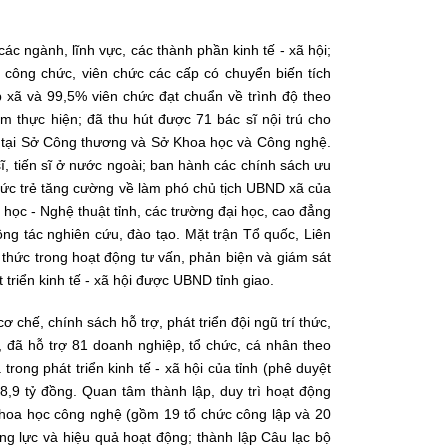
các ngành, lĩnh vực, các thành phần kinh tế - xã hội;
 công chức, viên chức các cấp có chuyển biến tích
 xã và 99,5% viên chức đạt chuẩn về trình độ theo
âm thực hiện; đã thu hút được 71 bác sĩ nội trú cho
c tại Sở Công thương và Sở Khoa học và Công nghệ.
ĩ, tiến sĩ ở nước ngoài; ban hành các chính sách ưu
í thức trẻ tăng cường về làm phó chủ tịch UBND xã của
 học - Nghệ thuật tỉnh, các trường đại học, cao đẳng
công tác nghiên cứu, đào tạo. Mặt trận Tổ quốc, Liên
í thức trong hoạt động tư vấn, phản biện và giám sát
triển kinh tế - xã hội được UBND tỉnh giao.
 chế, chính sách hỗ trợ, phát triển đội ngũ trí thức,
ay, đã hỗ trợ 81 doanh nghiệp, tổ chức, cá nhân theo
rong phát triển kinh tế - xã hội của tỉnh (phê duyệt
,9 tỷ đồng. Quan tâm thành lập, duy trì hoạt động
 khoa học công nghệ (gồm 19 tổ chức công lập và 20
g lực và hiệu quả hoạt động; thành lập Câu lạc bộ