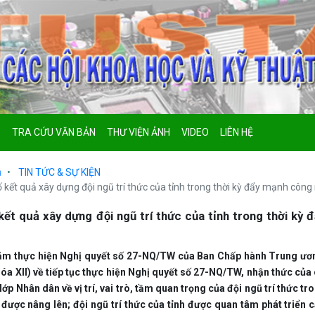
P
TRA CỨU VĂN BẢN
THƯ VIỆN ẢNH
VIDEO
LIÊN HỆ
ủ
TIN TỨC & SỰ KIỆN
 kết quả xây dựng đội ngũ trí thức của tỉnh trong thời kỳ đẩy mạnh công
kết quả xây dựng đội ngũ trí thức của tỉnh trong thời kỳ 
ăm thực hiện Nghị quyết số 27-NQ/TW của Ban Chấp hành Trung ươn
hóa XII) về tiếp tục thực hiện Nghị quyết số 27-NQ/TW, nhận thức của
lớp Nhân dân về vị trí, vai trò, tầm quan trọng của đội ngũ trí thức 
được nâng lên; đội ngũ trí thức của tỉnh được quan tâm phát triển c