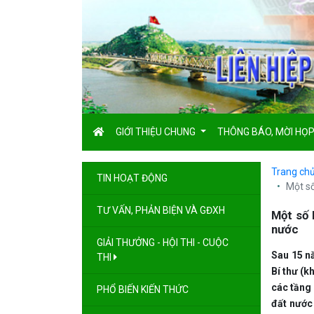
GIỚI THIỆU CHUNG
THÔNG BÁO, MỜI HỌ
Trang ch
TIN HOẠT ĐỘNG
Một số
TƯ VẤN, PHẢN BIỆN VÀ GĐXH
Một số 
nước
GIẢI THƯỞNG - HỘI THI - CUỘC
Sau 15 n
THI
Bí thư (k
các tầng 
PHỔ BIẾN KIẾN THỨC
đất nước 