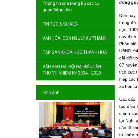
đóng góp 
Thông tin của Đảng bộ các cơ
quan Đảng tỉnh
Đến nay, 
trong đó 
TIN TỨC & SỰ KIỆN
cực; 100
quy định.
VĂN HÓA, CON NGƯỜI XỨ THANH
Phân hiệu
UBND tỉnh
TẬP SAN KHOA HỌC THANH HÓA
đãi đối v
07 huyện 
VĂN BẢN ĐẠI HỘI ĐẠI BIỂU LẦN
tích cực 
THỨ VII, NHIỆM KỲ 2024 - 2029
hiệp các 
xã hội; t
Hình ảnh
Các cấp, 
tạo điều 
chính sác
tại Nghị 
các tổ ch
tổ chức n