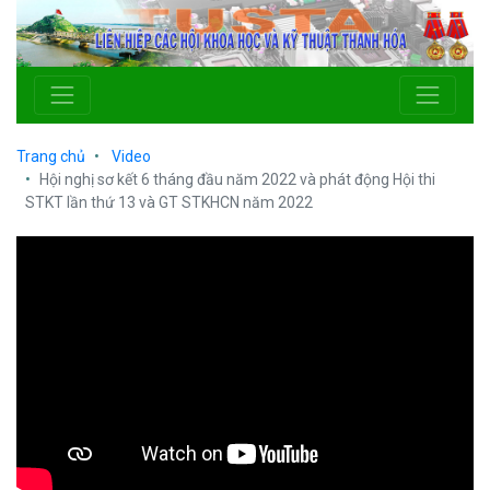
Trang chủ
Video
Hội nghị sơ kết 6 tháng đầu năm 2022 và phát động Hội thi
STKT lần thứ 13 và GT STKHCN năm 2022