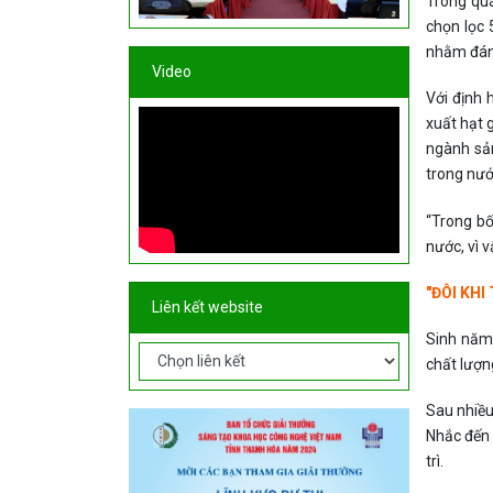
Trong quá
chọn lọc 
nhằm đánh
Video
Với định 
xuất hạt 
ngành sản
trong nước
“Trong bố
nước, vì v
"ĐÔI KH
Liên kết website
Sinh năm
chất lượn
Sau nhiều
Nhắc đến 
trì.