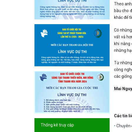
Theo anh,
bầu cho đ
khác để tì
Có những t
vất vả hơ
khi nắng 
những hạt
Từ những 
công nghệ
các giống
Mai Ngu
Các tin l
Thống kê truy cập
Chuyên đ