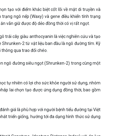
ạo với điểm khác biệt cốt lõi về mặt di truyền và
nh trạng ngô nếp (Waxy) và gene điều khiển tính trạng
ăn vẫn giữ được độ dẻo đồng thời có vị rất ngọt.
 trái cây giàu anthocyanin là việc nghiên cứu và tạo
Shrunken-2 từ vật liệu ban đầu là ngô đường tím. Kỹ
i thông qua trao đổi chéo.
 gen ngô đường siêu ngọt (Shrunken-2) trong cùng một
h học tự nhiên có lợi cho sức khỏe người sử dụng, nhóm
 pháp lai chọn tạo được ứng dụng đồng thời, bao gồm
ánh giá là phù hợp với người bệnh tiểu đường tại Việt
hát triển giống, hướng tới đa dạng hình thức sử dụng