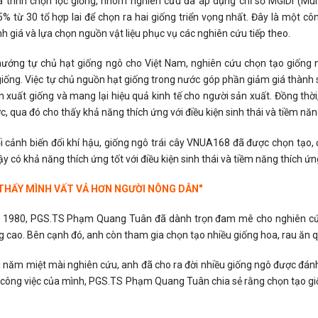
 trình chọn lọc giống, nhóm nghiên cứu đã áp dụng chỉ số MGIDI (Mult
5% từ 30 tổ hợp lai để chọn ra hai giống triển vọng nhất. Đây là một 
 giá và lựa chọn nguồn vật liệu phục vụ các nghiên cứu tiếp theo.
hướng tự chủ hạt giống ngô cho Việt Nam, nghiên cứu chọn tạo giống
giống. Việc tự chủ nguồn hạt giống trong nước góp phần giảm giá thành 
 xuất giống và mang lại hiệu quả kinh tế cho người sản xuất. Đồng thời
, qua đó cho thấy khả năng thích ứng với điều kiện sinh thái và tiềm năng
i cảnh biến đổi khí hậu, giống ngô trái cây VNUA168 đã được chọn tạo, 
ậy có khả năng thích ứng tốt với điều kiện sinh thái và tiềm năng thích ứng
I THẤY MÌNH VẤT VẢ HƠN NGƯỜI NÔNG DÂN"
 1980, PGS.TS Phạm Quang Tuân đã dành trọn đam mê cho nghiên cứu
g cao. Bên cạnh đó, anh còn tham gia chọn tạo nhiều giống hoa, rau ăn q
 năm miệt mài nghiên cứu, anh đã cho ra đời nhiều giống ngô được đánh 
công việc của mình, PGS.TS Phạm Quang Tuân chia sẻ rằng chọn tạo giốn