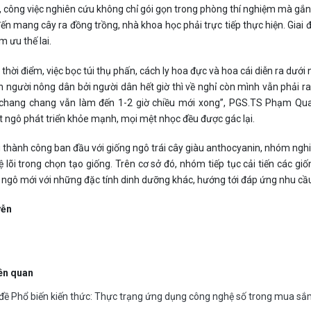
 công việc nghiên cứu không chỉ gói gọn trong phòng thí nghiệm mà gắn
ến mang cây ra đồng trồng, nhà khoa học phải trực tiếp thực hiện. Giai đ
m ưu thế lai.
hời điểm, việc bọc túi thụ phấn, cách ly hoa đực và hoa cái diễn ra dưới 
n người nông dân bởi người dân hết giờ thì về nghỉ còn mình vẫn phải ra
chang chang vẫn làm đến 1-2 giờ chiều mới xong”, PGS.TS Phạm Quang
 ngô phát triển khỏe mạnh, mọi mệt nhọc đều được gác lại.
thành công ban đầu với giống ngô trái cây giàu anthocyanin, nhóm n
 lõi trong chọn tạo giống. Trên cơ sở đó, nhóm tiếp tục cải tiến các 
 ngô mới với những đặc tính dinh dưỡng khác, hướng tới đáp ứng nhu cầ
yễn
iên quan
ề Phổ biến kiến thức: Thực trạng ứng dụng công nghệ số trong mua sắm