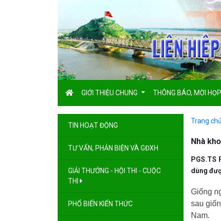
GIỚI THIỆU CHUNG
THÔNG BÁO, MỜI HỌ
Trang ch
TIN HOẠT ĐỘNG
Nhà kho
TƯ VẤN, PHẢN BIỆN VÀ GĐXH
PGS.TS P
GIẢI THƯỞNG - HỘI THI - CUỘC
dùng đượ
THI
Giống ng
sau giốn
PHỔ BIẾN KIẾN THỨC
Nam.