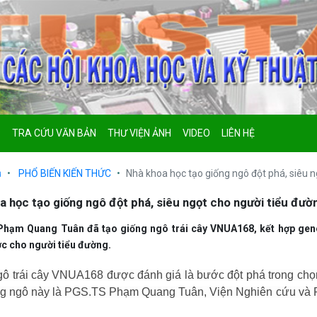
P
TRA CỨU VĂN BẢN
THƯ VIỆN ẢNH
VIDEO
LIÊN HỆ
ủ
PHỔ BIẾN KIẾN THỨC
Nhà khoa học tạo giống ngô đột phá, siêu n
a học tạo giống ngô đột phá, siêu ngọt cho người tiểu đườ
hạm Quang Tuân đã tạo giống ngô trái cây VNUA168, kết hợp gene 
c cho người tiểu đường.
ô trái cây VNUA168 được đánh giá là bước đột phá trong chọn
g ngô này là PGS.TS Phạm Quang Tuân, Viện Nghiên cứu và Phá