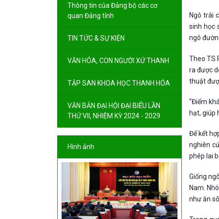
Thông tin của Đảng bộ các cơ
Ngô trái 
quan Đảng tỉnh
sinh học 
ngô đường
TIN TỨC & SỰ KIỆN
Theo TS P
VĂN HÓA, CON NGƯỜI XỨ THANH
ra được d
thuật đượ
TẬP SAN KHOA HỌC THANH HÓA
“Điểm khá
VĂN BẢN ĐẠI HỘI ĐẠI BIỂU LẦN
hạt, giúp
THỨ VII, NHIỆM KỲ 2024 - 2029
Để kết hợ
nghiên cứ
Hình ảnh
phép lai b
Giống ngô
Nam. Nhóm
như ăn số