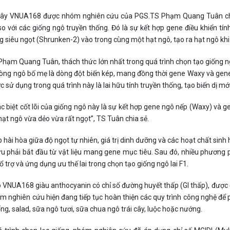
cây VNUA168 được nhóm nghiên cứu của PGS.TS Phạm Quang Tuân chọn t
so với các giống ngô truyền thống. Đó là sự kết hợp gene điều khiển tí
 siêu ngọt (Shrunken-2) vào trong cùng một hạt ngô, tạo ra hạt ngô khi 
hạm Quang Tuân, thách thức lớn nhất trong quá trình chọn tạo giống ngô
òng ngô bố mẹ là dòng đột biến kép, mang đồng thời gene Waxy và gene 
c sử dụng trong quá trình này là lai hữu tính truyền thống, tạo biến dị mớ
c biệt cốt lõi của giống ngô này là sự kết hợp gene ngô nếp (Waxy) và
 hạt ngô vừa dẻo vừa rất ngọt”, TS Tuân chia sẻ.
p hài hòa giữa độ ngọt tự nhiên, giá trị dinh dưỡng và các hoạt chất sin
u phải bắt đầu từ vật liệu mang gene mục tiêu. Sau đó, nhiều phương
ổ trợ và ứng dụng ưu thế lai trong chọn tạo giống ngô lai F1.
 VNUA168 giàu anthocyanin có chỉ số đường huyết thấp (GI thấp), được đ
 nghiên cứu hiện đang tiếp tục hoàn thiện các quy trình công nghệ để p
ng, salad, sữa ngô tươi, sữa chua ngô trái cây, luộc hoặc nướng.