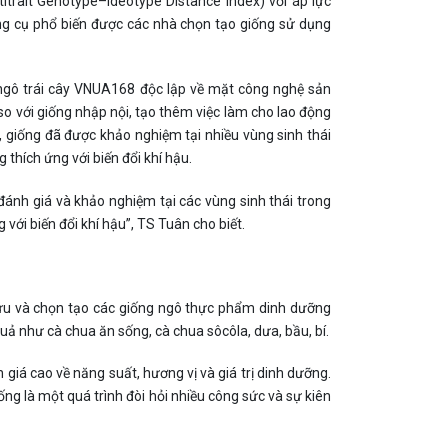
itrait Genotype–Ideotype Distance Index) với áp lực
công cụ phổ biến được các nhà chọn tạo giống sử dụng
 ngô trái cây VNUA168 độc lập về mặt công nghệ sản
so với giống nhập nội, tạo thêm việc làm cho lao động
, giống đã được khảo nghiệm tại nhiều vùng sinh thái
 thích ứng với biến đổi khí hậu.
đánh giá và khảo nghiệm tại các vùng sinh thái trong
 với biến đổi khí hậu”, TS Tuân cho biết.
 và chọn tạo các giống ngô thực phẩm dinh dưỡng
uả như cà chua ăn sống, cà chua sôcôla, dưa, bầu, bí.
giá cao về năng suất, hương vị và giá trị dinh dưỡng.
g là một quá trình đòi hỏi nhiều công sức và sự kiên